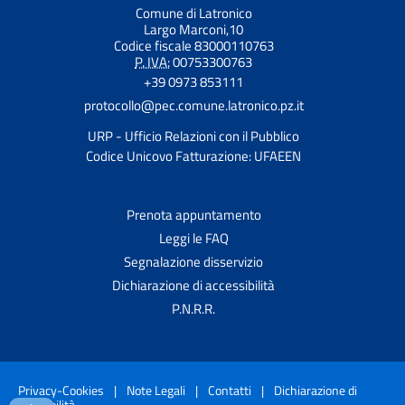
Comune di Latronico
Largo Marconi,10
Codice fiscale 83000110763
P. IVA:
00753300763
+39 0973 853111
protocollo@pec.comune.latronico.pz.it
URP - Ufficio Relazioni con il Pubblico
Codice Unicovo Fatturazione: UFAEEN
Prenota appuntamento
Leggi le FAQ
Segnalazione disservizio
Dichiarazione di accessibilità
P.N.R.R.
Privacy-Cookies
|
Note Legali
|
Contatti
|
Dichiarazione di
accessibilità