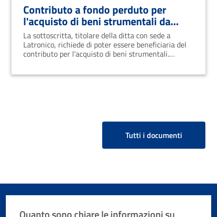
Contributo a fondo perduto per
l'acquisto di beni strumentali da
parte di imprese di Latronico
La sottoscritta, titolare della ditta con sede a
Latronico, richiede di poter essere beneficiaria del
contributo per l'acquisto di beni strumentali.
Dichiaro di essere in regola con gli obblighi fiscali e
di non avere cause di divieto o sospensione.
Tutti i documenti
Quanto sono chiare le informazioni su