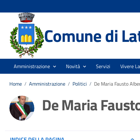
Comune di La
Amministrazione
Novità
Servizi
Vivere La
Home
/
Amministrazione
/
Politici
/
De Maria Fausto Albe
De Maria Fausto
INDICE DELLA PAGINA