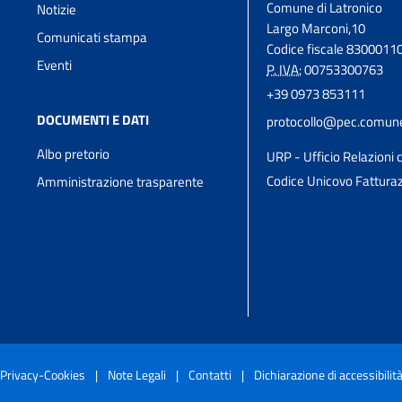
Comune di Latronico
Notizie
Largo Marconi,10
Comunicati stampa
Codice fiscale 8300011
Eventi
P. IVA:
00753300763
+39 0973 853111
DOCUMENTI E DATI
protocollo@pec.comune.
Albo pretorio
URP - Ufficio Relazioni c
Codice Unicovo Fattura
Amministrazione trasparente
Privacy-Cookies
|
Note Legali
|
Contatti
|
Dichiarazione di accessibilit