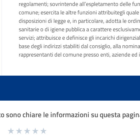
regolamenti; sovrintende all’espletamento delle funzi
comune; esercita le altre funzioni attribuitegli quale
disposizioni di legge e, in particolare, adotta le ord
sanitarie o di igiene pubblica a carattere esclusivame
servizi; attribuisce e definisce gli incarichi dirigenzi
base degli indirizzi stabiliti dal consiglio, alla nomi
rappresentanti del comune presso enti, aziende ed is
o sono chiare le informazioni su questa pagin
1 a 5 stelle la pagina
Valuta 1 stelle su 5
Valuta 2 stelle su 5
Valuta 3 stelle su 5
Valuta 4 stelle su 5
Valuta 5 stelle su 5