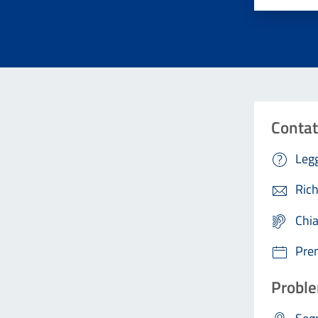
Contat
Legg
Rich
Chi
Pre
Proble