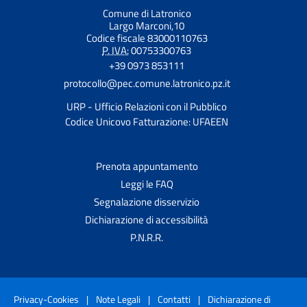
Comune di Latronico
Largo Marconi,10
Codice fiscale 83000110763
P. IVA:
00753300763
+39 0973 853111
protocollo@pec.comune.latronico.pz.it
URP - Ufficio Relazioni con il Pubblico
Codice Unicovo Fatturazione: UFAEEN
Prenota appuntamento
Leggi le FAQ
Segnalazione disservizio
Dichiarazione di accessibilità
P.N.R.R.
Privacy-Cookies
|
Note Legali
|
Contatti
|
Dichiarazione di