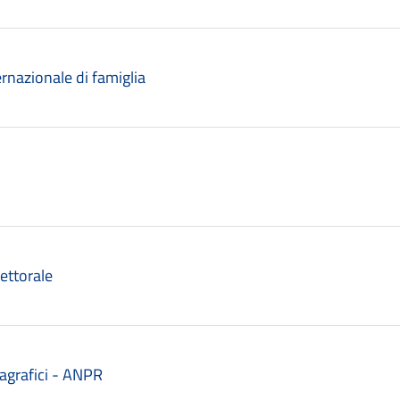
ternazionale di famiglia
lettorale
anagrafici - ANPR