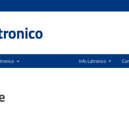
tronico
tronico
Info Latronico
Con
e