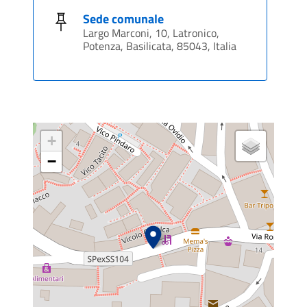
Suggerimenti e segnalazioni
Chiedere un interpello
Sede comunale
Largo Marconi, 10, Latronico,
Chiedere un rimborso per erroneo versamento
Potenza, Basilicata, 85043, Italia
Effettua un pagamento
IMU - Imposta municipale unica
Pagare il trasporto scolastico
Pagare la mensa scolastica
+
Pagare tributi IMU
−
Procedura di riversamento
Ravvedimento operoso
Richiedere accesso agli atti
Richiesta agevolazioni TARI
Riscossione coattiva
TARI - Tassa rifiuti