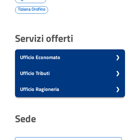
Tiziana Orofino
Servizi offerti
Ufficio Economato
Vai alla scheda di: Ufficio Economato
Ufficio Tributi
Istanza di accesso civico
Vai alla scheda di: Ufficio Tributi
Ufficio Ragioneria
Istanza di accesso generalizzato
Accertamento con adesione
Vai alla scheda di: Ufficio Ragioneria
Richiedere accesso agli atti
Accertamento tributario
Istanza di accesso civico
Richiedere iscrizione al trasporto scolastico
Sede
Addizionale comunale IRPEF
Istanza di accesso generalizzato
Richiedere iscrizione alla mensa scolastica
Canone patrimoniale di esposizione
Richiedere accesso agli atti
Suggerimenti e segnalazioni
pubblicitaria e occupazione di suolo pubblico